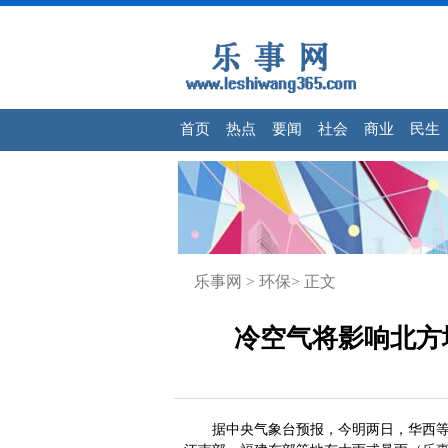
首页
热点
要闻
社会
商业
民生
乐事网
>
环保
> 正文
冷空气将影响北方
据中央气象台预报，今明两日，华西