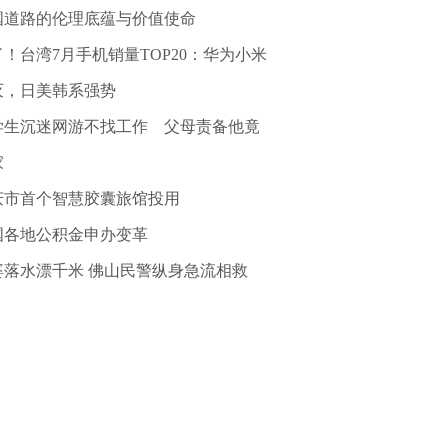
国道路的伦理底蕴与价值使命
了！台湾7月手机销量TOP20：华为小米
灭，日美韩系强势
学生沉迷网游不找工作 父母责备他竟
家
庆市首个智慧胶囊旅馆投用
国各地公积金申办变革
婆落水漂千米 佛山民警纵身急流相救