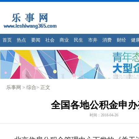
首页
热点
要闻
社会
商业
民生
市井
消费
财经
健
乐事网
>
综合
> 正文
全国各地公积金申办
时间：2018-04-26