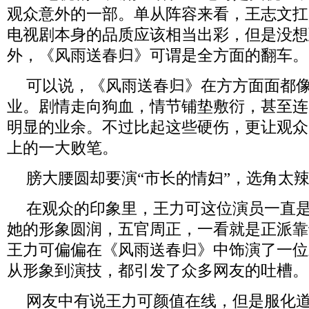
观众意外的一部。单从阵容来看，王志文扛
电视剧本身的品质应该相当出彩，但是没想
外，《风雨送春归》可谓是全方面的翻车。
可以说，《风雨送春归》在方方面面都
业。剧情走向狗血，情节铺垫敷衍，甚至连
明显的业余。不过比起这些硬伤，更让观众
上的一大败笔。
膀大腰圆却要演
“
市长的情妇
”
，选角太
在观众的印象里，王力可这位演员一直
她的形象圆润，五官周正，一看就是正派靠
王力可偏偏在《风雨送春归》中饰演了一位
从形象到演技，都引发了众多网友的吐槽。
网友中有说王力可颜值在线，但是服化