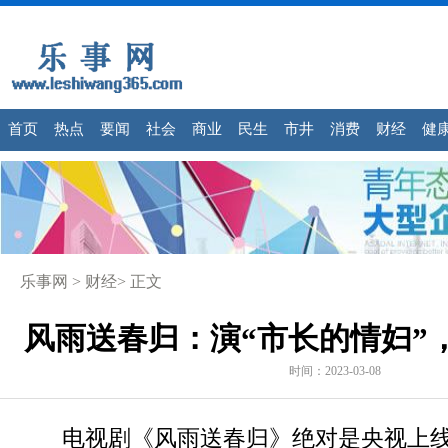
首页
热点
要闻
社会
商业
民生
市井
消费
财经
健
乐事网
>
财经
> 正文
风雨送春归：演“市长的情妇”
时间：2023-03-08
电视剧《风雨送春归》绝对是央视上线