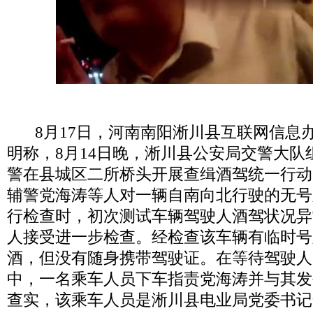
8月
17日，河南南阳淅川县互联网信息
明称，
8月
14日晚，淅川县公安局交警大队
警在县城区二所桥头开展查缉酒驾统一行动
辅警党海涛等人对一辆自南向北行驶的无号
行检查时，初次测试车辆驾驶人酒驾状况异
人接受进一步检查。经检查该车辆有临时号
酒，但没有随身携带驾驶证。在等待驾驶人
中，一名乘车人员下车指责党海涛并与其发
查实，该乘车人员是淅川县电业局党委书记