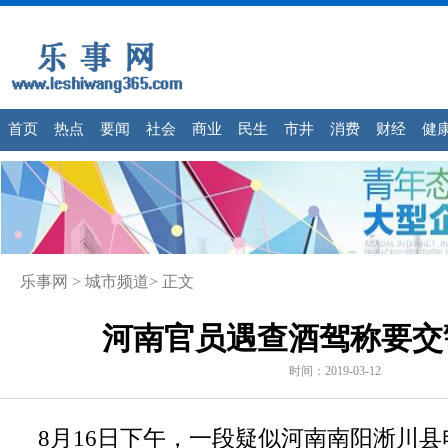
首页
热点
要闻
社会
商业
民生
市井
消费
财经
健
乐事网
>
城市频道
> 正文
河南官员遇查酒驾称要交
时间：2019-03-12
8
月
16
日下午，一段疑似河南南阳淅川县