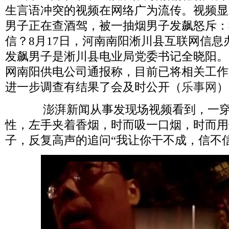
生言语冲突的视频在网络广为流传。视频显
男子正在查酒驾，被一抽烟男子发飙怒斥：
信？
8
月
17
日，河南南阳淅川县互联网信息
发飙男子是淅川县电业局党委书记全晓阳。
网南阳供电公司通报称，目前已将相关工作
进一步调查有结果了会及时公开（
乐事网
）
澎湃新闻从事发现场视频看到，一穿
性，左手夹着香烟，时而吸一口烟，时而用
子，反复高声的追问“我让你干不成，信不信